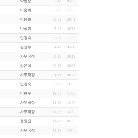
박현준
05-18
9568
이웅희
05-08
11236
이웅희
05-08
10341
반상현
05-08
10715
민경숙
05-03
11235
김성우
04-18
9321
사무국장
04-15
10119
성은석
04-13
10031
사무국장
04-11
10277
민경숙
03-30
13705
이현수
12-05
11386
사무국장
11-26
14130
사무국장
11-26
14769
정양진
11-23
9599
사무국장
11-11
17946