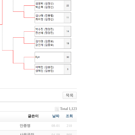
Total 1,123
글쓴이
날짜
조회
안종명
08-01
210
사무국장
04-09
900