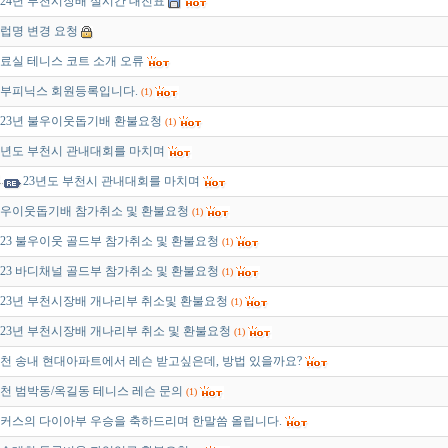
024년 부천시장배 실시간 대진표
럽명 변경 요청
료실 테니스 코트 소개 오류
부피닉스 회원등록입니다.
(1)
023년 불우이웃돕기배 환불요청
(1)
3년도 부천시 관내대회를 마치며
23년도 부천시 관내대회를 마치며
우이웃돕기배 참가취소 및 환불요청
(1)
023 불우이웃 골드부 참가취소 및 환불요청
(1)
023 바디채널 골드부 참가취소 및 환불요청
(1)
023년 부천시장배 개나리부 취소및 환불요청
(1)
023년 부천시장배 개나리부 취소 및 환불요청
(1)
천 송내 현대아파트에서 레슨 받고싶은데, 방법 있을까요?
천 범박동/옥길동 테니스 레슨 문의
(1)
커스의 다이아부 우승을 축하드리며 한말씀 올립니다.