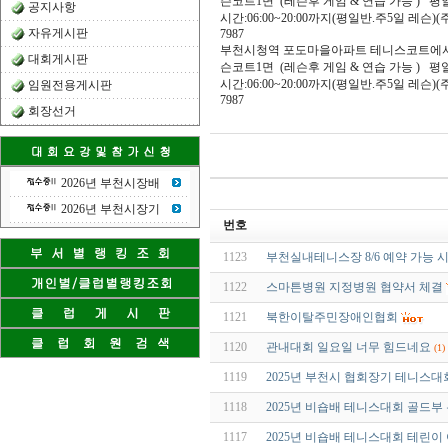
슨코트1면 (레슨후 게임 & 연습 가능 ) 평일
공지사항
시간:06:00~20:00까지(평일반.주5일 레슨)(주
자유게시판
7987
부천시청역 포도마을아파트 테니스코트에서 레
대회게시판
슨코트1면 (레슨후 게임 & 연습 가능 ) 평일
시간:06:00~20:00까지(평일반.주5일 레슨)(주
임원전용게시판
7987
회장선거
2026년 부천시장배
2026년 부천시장기
번호
1123
부천실내테니스장 8/6 예약 가능 
1122
스마튼병원 지정병원 협약서 체결
1121
북한이탈주민장애인협회
1120
관내대회 일요일 너무 힘드네요
(1)
1119
2025년 부천시 협회장기 테니스대
1118
2025년 비숍배 테니스대회 골드부
1117
2025년 비숍배 테니스대회 테린이