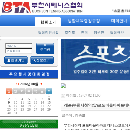
"
스포츠 7330
" 일주
생활체육랭킹규정
대회안내
협회소개
협회장인사말
조직도
연혁
임원진
협회규약
2026년 08월
작성일 : 19-07-02 11:00
1
2
3
4
5
6
7
8
9
10
11
12
13
14
15
레슨)부천시청역(앞)포도마을아파트
16
17
18
19
20
21
22
23
24
25
26
27
28
29
30
31
글쓴이 :
김중모
부천시청역 포도마을아파트 테니스코트에서 레