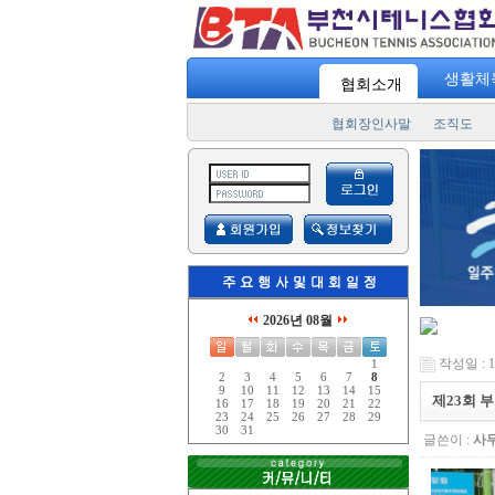
"
스포츠 7330
" 일주일에 3번! 하루 30분 운동! "
승리를 향한
생활체
협회소개
협회장인사말
조직도
2026년 08월
작성일 : 18
1
2
3
4
5
6
7
8
9
10
11
12
13
14
15
제23회 
16
17
18
19
20
21
22
23
24
25
26
27
28
29
30
31
글쓴이 :
사