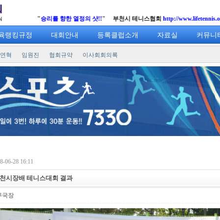
 열정의 샷!!
" 부천시 테니스협회
http://www.lifetennis.org
육랭킹규정
대회안내
등록클럽소개
자료실
커뮤니
연혁
임원진
협회규약
이사회회의록
-06-28 16:11
부천시장배 테니스대회 결과
무국장