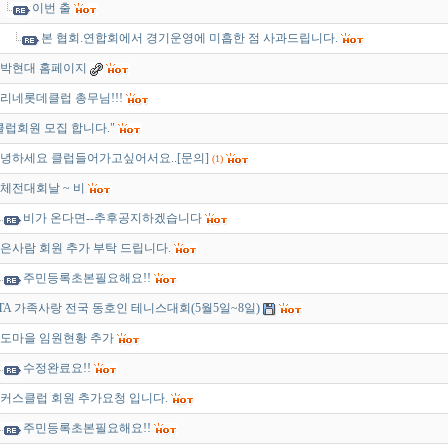
이번 출
본 협회.연합회에서 경기운영에 미흡한 점 사과드립니다.
박현대 홈페이지
리네롯데클럽 총무님!!!
클럽회원 모집 합니다."
녕하세요 클럽들어가고싶어서요..[문의]
(1)
체전대회날 ~ 비
비가 온다면--추후공지하겠습니다
은사람 회원 추가 부탁 드립니다.
주민등록초본필요해요!!
TA 가족사랑 전국 동호인 테니스대회(5월5일~8일)
도마을 임원현황 추가
수정완료요!!
커스클럽 회원 추가요청 입니다.
주민등록초본필요해요!!