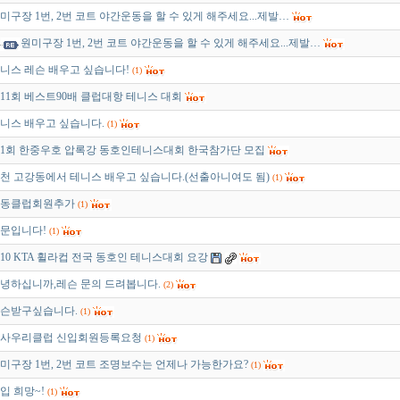
미구장 1번, 2번 코트 야간운동을 할 수 있게 해주세요...제발…
원미구장 1번, 2번 코트 야간운동을 할 수 있게 해주세요...제발…
니스 레슨 배우고 싶습니다!
(1)
11회 베스트90배 클럽대항 테니스 대회
니스 배우고 싶습니다.
(1)
1회 한중우호 압록강 동호인테니스대회 한국참가단 모집
천 고강동에서 테니스 배우고 싶습니다.(선출아니여도 됨)
(1)
동클럽회원추가
(1)
문입니다!
(1)
010 KTA 휠라컵 전국 동호인 테니스대회 요강
녕하십니까,레슨 문의 드려봅니다.
(2)
슨받구싶습니다.
(1)
사우리클럽 신입회원등록요청
(1)
미구장 1번, 2번 코트 조명보수는 언제나 가능한가요?
(1)
입 희망~!
(1)