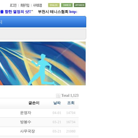
정의 샷!!
" 부천시 테니스협회
http://www.lifetennis.org
티
Total 1,123
글쓴이
날짜
조회
운영자
04-01
14704
방봉수
03-21
16734
사무국장
03-21
21080