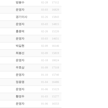
방봉수
02-28
17112
운영자
03-03
16829
경기이사
02-26
15843
운영자
03-03
14815
홍종덕
02-26
15220
운영자
03-03
14651
박길현
02-09
16146
최봉선
02-09
15819
운영자
02-18
18024
우호삼
01-09
17518
운영자
01-10
15740
정용명
01-04
16486
운영자
01-06
15123
황영두
01-03
15277
운영자
01-06
16553