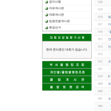
공지사항
620
자유게시판
619
대회게시판
618
범
임원전용게시판
617
미
회장선거
616
"
615
안
614
단
현재 준비중인 대회가 없습니다.
613
612
조
611
610
K
609
포
608
607
포
606