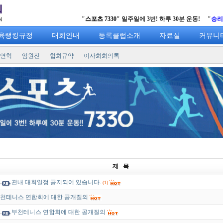
"
스포츠 7330
" 일주일에 3번! 하루 30분 운동! "
승리를 향한 열
육랭킹규정
대회안내
등록클럽소개
자료실
커뮤니
연혁
임원진
협회규약
이사회회의록
제 목
관내 대회일정 공지되어 있습니다.
(1)
천테니스 연합회에 대한 공개질의
부천테니스 연합회에 대한 공개질의