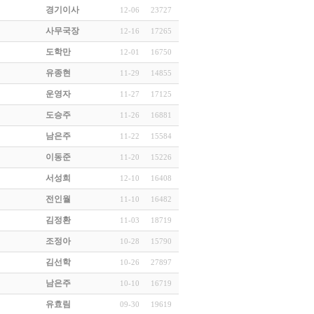
경기이사
12-06
23727
사무국장
12-16
17265
도학만
12-01
16750
유종현
11-29
14855
운영자
11-27
17125
도승주
11-26
16881
남은주
11-22
15584
이동준
11-20
15226
서성희
12-10
16408
전인월
11-10
16482
김정환
11-03
18719
조정아
10-28
15790
김선학
10-26
27897
남은주
10-10
16719
유효림
09-30
19619