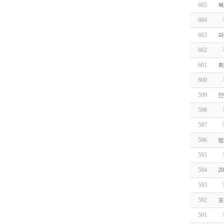
605
복
604
603
파
602
601
회
600
599
안
598
597
596
범
595
594
2
593
592
포
591