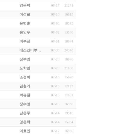
양은탁
08-17
21241
이성로
08-18
16813
윤병훈
08-05
18593
송인수
08-02
13570
이수진
08-01
18674
에스앤비투…
07-30
24340
장수영
07-23
18978
도학만
07-20
21600
조성희
07-16
15670
김철기
07-16
12122
박유철
07-16
17662
장수영
07-15
16330
남은주
07-14
19516
양은탁
07-14
15264
이호인
07-12
16906