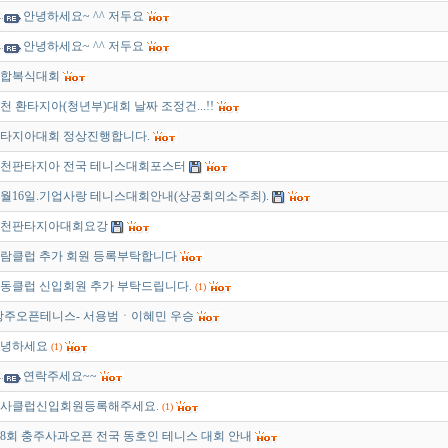
안녕하세요~ ^^ 저두요
안녕하세요~ ^^ 저두요
합복식대회
천 환타지아(청년부)대회 날짜 조정건...!!
타지아대회 정상진행합니다.
천판타지아 전국 테니스대회포스터
0월16일.기업사랑 테니스대회안내(상공회의소주최).
천판타지아대회요강
람클럽 추가 회원 등록부탁합니다
동클럽 신입회원 추가 부탁드립니다.
(1)
상주오픈테니스- 서용범ㆍ이혜민 우승
녕하세요
(1)
연락주세요~~
사클럽신입회원등록해주세요.
(1)
8회 충주사과오픈 전국 동호인 테니스 대회 안내