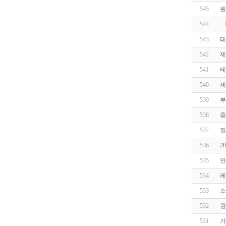
545
원
544
543
테
542
제
541
테
540
제
539
부
538
중
537
질
536
2
535
안
534
레
533
소
532
원
531
가