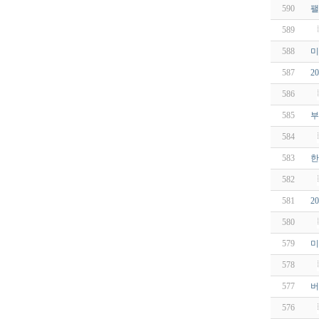
590
팰
589
588
미
587
2
586
585
부
584
583
한
582
581
2
580
579
미
578
577
버
576