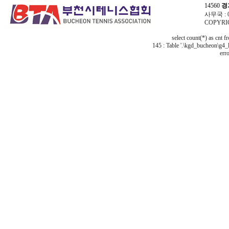
14560
경
사무국 : 03
COPYRIG
select count(*) as cnt 
145 : Table '.\kgd_bucheon\g4_l
erro