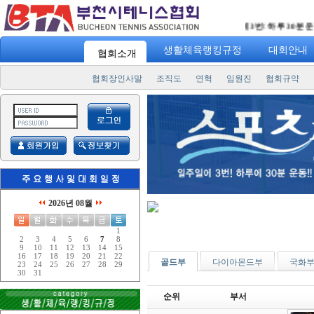
"
스포츠 7330
" 일주일에 3번! 하루 30분 운동! "
승
생활체육랭킹규정
대회안내
협회소개
협회장인사말
조직도
연혁
임원진
협회규약
2026년 08월
1
2
3
4
5
6
7
8
9
10
11
12
13
14
15
16
17
18
19
20
21
22
골드부
다이아몬드부
국화
23
24
25
26
27
28
29
30
31
순위
부서