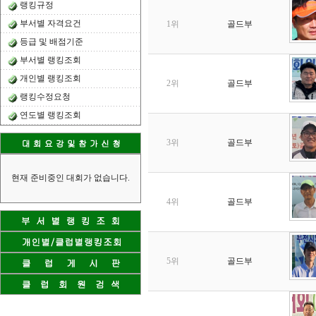
랭킹규정
부서별 자격요건
1위
골드부
등급 및 배점기준
부서별 랭킹조회
개인별 랭킹조회
2위
골드부
랭킹수정요청
연도별 랭킹조회
3위
골드부
현재 준비중인 대회가 없습니다.
4위
골드부
5위
골드부