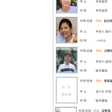
주 소
부천명문
약 력
부천명문
직책/성명
이사
김선
주 소
부천시 원미
약 력
- 나이스
직책/성명
이사
고현
주 소
부천시 범박
약 력
범박클럽
직책/성명
이사
권정
주 소
경기도 부천
약 력
범박클럽
직책/성명
이사
김현경