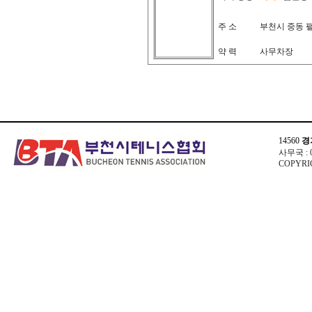
주 소
부천시 중동 
약 력
사무차장
14560
경
사무국 : 03
COPYRIG