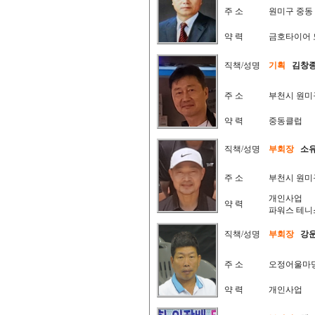
주 소
원미구 중동
약 력
금호타이어 
직책/성명
기획
김창
주 소
부천시 원미
약 력
중동클럽
직책/성명
부회장
소
주 소
부천시 원미
개인사업
약 력
파워스 테니
직책/성명
부회장
강
주 소
오정어울마
약 력
개인사업