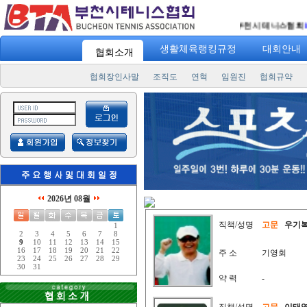
일에 3번! 하루 30분 운동! "
승리를 향한 열정의 샷!!
" 부천시 테니스협회
http://w
생활체육랭킹규정
대회안내
협회소개
협회장인사말
조직도
연혁
임원진
협회규약
2026년 08월
직책/성명
고문
우기
1
2
3
4
5
6
7
8
9
10
11
12
13
14
15
16
17
18
19
20
21
22
주 소
기영회
23
24
25
26
27
28
29
30
31
약 력
-