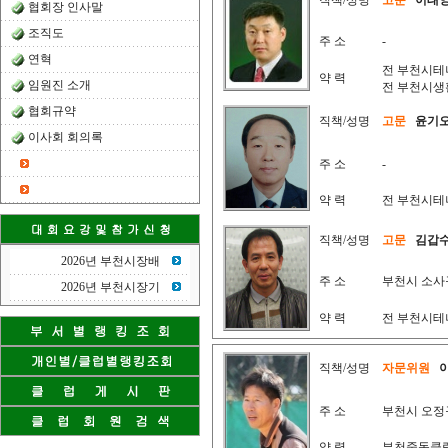
직책/성명
고문
이태
협회장 인사말
조직도
주 소
-
연혁
전 부천시테
약 력
임원진 소개
전 부천시생
협회규약
직책/성명
고문
윤기
이사회 회의록
주 소
-
약 력
전 부천시테
직책/성명
고문
김갑
2026년 부천시장배
주 소
부천시 소사
2026년 부천시장기
약 력
전 부천시테
직책/성명
자문위원
주 소
부천시 오정
약 력
부천중동클