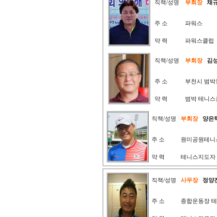
직책/성명
부회장
채
주 소
파워스
약 력
파워스클럽
직책/성명
부회장
김
주 소
부천시 범박
약 력
범박 테니스
직책/성명
부회장
양은
주 소
원미공원테니
약 력
테니스지도자
직책/성명
사무장
정양
주 소
종합운동장 