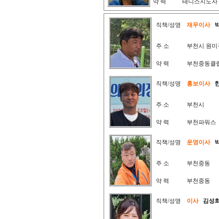
약 력
테니스지도자
직책/성명
재무이사
주 소
부천시 원미
약 력
부천중동클
직책/성명
홍보이사
주 소
부천시
약 력
부천파워스
직책/성명
운영이사
주 소
부천중동
약 력
부천중동
직책/성명
이사
김성