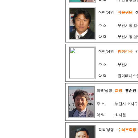
직책/성명
자문위원
주 소
부천시청 감
약 력
부천시청 실
직책/성명
행정감사
주 소
부천시
약 력
원미테니스
직책/성명
회장
홍순찬
주 소
부천시 소사구
약 력
회사원
직책/성명
수석부회장