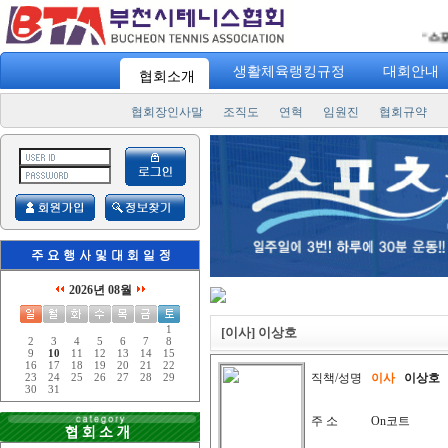
"
스포츠 7
생활체육랭킹규정
대회안내
협회소개
협회장인사말
조직도
연혁
임원진
협회규약
2026년 08월
1
[이사] 이상호
2
3
4
5
6
7
8
9
10
11
12
13
14
15
16
17
18
19
20
21
22
직책/성명
이사
이상호
23
24
25
26
27
28
29
30
31
주 소
On코트