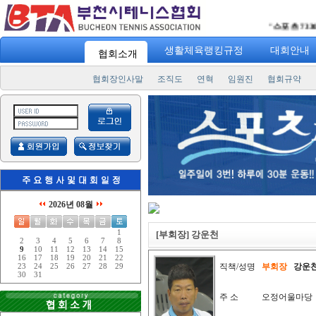
"
스포츠 7330
" 
생활체육랭킹규정
대회안내
협회소개
협회장인사말
조직도
연혁
임원진
협회규약
2026년 08월
1
[부회장] 강운천
2
3
4
5
6
7
8
9
10
11
12
13
14
15
16
17
18
19
20
21
22
직책/성명
부회장
강운
23
24
25
26
27
28
29
30
31
주 소
오정어울마당