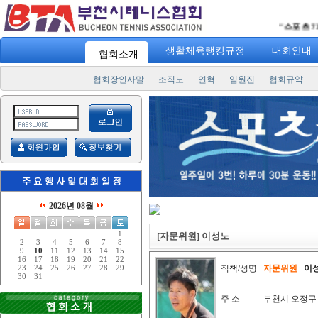
"
스포츠 7330
생활체육랭킹규정
대회안내
협회소개
협회장인사말
조직도
연혁
임원진
협회규약
2026년 08월
1
[자문위원] 이성노
2
3
4
5
6
7
8
9
10
11
12
13
14
15
16
17
18
19
20
21
22
직책/성명
자문위원
이
23
24
25
26
27
28
29
30
31
주 소
부천시 오정구