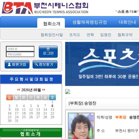
"
스포츠 7330
" 일
생활체육랭킹규정
대회안내
협회소개
협회장인사말
조직도
연혁
임원진
협회규약
2026년 08월
1
[부회장] 송영찬
2
3
4
5
6
7
8
9
10
11
12
13
14
15
16
17
18
19
20
21
22
직책/성명
부회장
송영
23
24
25
26
27
28
29
30
31
주 소
부천시 원미구