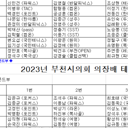
몬드부 ◈