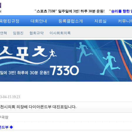
"
스포츠 7330
" 일주일에 3번! 하루 30분 운동! "
승리를 향한 열정의 샷!
육랭킹규정
대회안내
등록클럽소개
자료실
커뮤니
연혁
임원진
협회규약
이사회회의록
-04-15 19:23
 부천시의회 의장배 다이아몬드부 대진표입니다.
무국장
몬드부 ◈