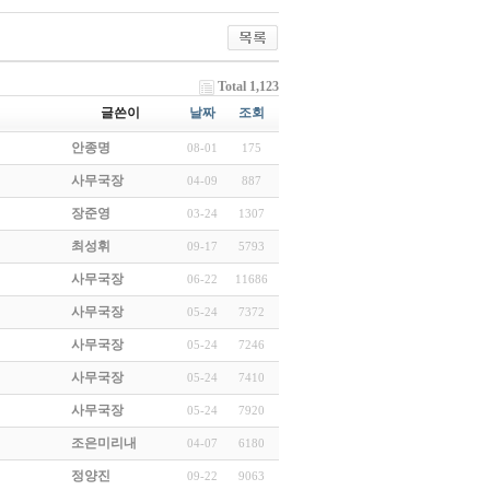
Total 1,123
글쓴이
날짜
조회
안종명
08-01
175
사무국장
04-09
887
장준영
03-24
1307
최성휘
09-17
5793
사무국장
06-22
11686
사무국장
05-24
7372
사무국장
05-24
7246
사무국장
05-24
7410
사무국장
05-24
7920
조은미리내
04-07
6180
정양진
09-22
9063