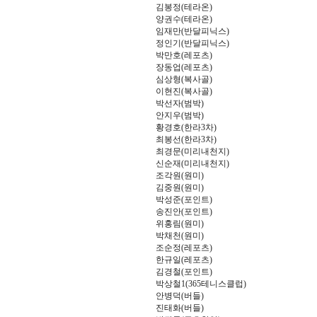
김봉정
(
테라온
)
양권수
(
테라온
)
임재만
(
반달피닉스
)
정인기
(
반달피닉스
)
박만호
(
레포츠
)
장동업
(
레포츠
)
심상형
(
복사골
)
이현진
(
복사골
)
박선자
(
범박
)
안지우
(
범박
)
황경호
(
한라
3
차
)
최봉선
(
한라
3
차
)
최경문
(
미리내천지
)
신순재
(
미리내천지
)
조각원
(
원미
)
김중원
(
원미
)
박성준
(
포인트
)
송진안
(
포인트
)
위홍림
(
원미
)
박채천
(
원미
)
조순정
(
레포츠
)
한규일
(
레포츠
)
김경철
(
포인트
)
박상철
1(365
테니스클럽
)
안병덕
(
버들
)
진태화
(
버들
)