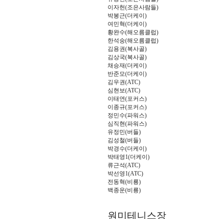
이자헌
(
조은사람들
)
박봉근
(
더케이
)
여민혁
(
더케이
)
황완수
(
해오름클럽
)
한석숭
(
해오름클럽
)
김용권
(
복사골
)
김상국
(
복사골
)
채승재
(
더케이
)
반준모
(
더케이
)
김우권
(ATC)
심현보
(ATC)
이태연
(
포커스
)
이종규
(
포커스
)
정민수
(
파워스
)
심직현
(
파워스
)
유정민
(
버들
)
김성철
(
버들
)
박경수
(
더케이
)
박태영
1(
더케이
)
류근석
(ATC)
박선영
1(ATC)
전동혁
(
비룡
)
백종운
(
비룡
)
원미테니스장