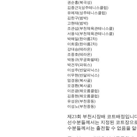
권순홍
(
북극성
)
김종근
1(
성주테니스클럽
)
유예재
(
성주테니스클럽
)
김한구
(
범박
)
고현태
(
범박
)
조관섭
(
부천체육관테니스클
)
서용식
(
부천체육관테니스클
)
박해일
(
한아름
2
차
)
이희중
(
한아름
2
차
)
강대승
(
테라온
)
조중호
(
테라온
)
박동규
(
무궁화필테
)
박건우
(
파워스
)
이성주
(
반달피닉스
)
이무현
(
반달피닉스
)
엄경용
(
복사골
)
오경환
(
복사골
)
이은광
(
해오름클럽
)
김종현
(
해오름클럽
)
유성은
(
부천중동
)
이성노
(
부천중동
)
제
23
회 부천시장배 코트배정입니
선수분들께서는 지정된 코트장으
수분들께서는 출전할 수 없음을 