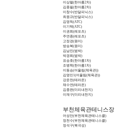
이상렬
(
한아름
2
차
)
김종필
(
한아름
2
차
)
이창수
(
반달피닉스
)
최원규
(
반달피닉스
)
김영득
(ATC)
이기택
(ATC)
이권희
(
레포츠
)
주연종
(
레포츠
)
고정경
(
원미
)
방승복
(
원미
)
김남진
(
범박
)
박경희
(
범박
)
표승호
(
한아름
1
차
)
조병학
(
한아름
1
차
)
이동승
(
어울림
(
체육관
))
김영민
1(
어울림
(
체육관
))
강운천
(
테라온
)
채수연
(
테라온
)
김종완
(
미리내천지
)
이재구
(
미리내천지
)
부천체육관테니스장
어성만
(
부천체육관테니스클
)
정천수
(
부천체육관테니스클
)
정석구
(
북극성
)