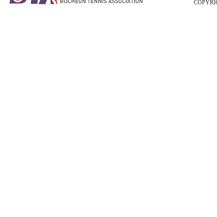
COPYRIG