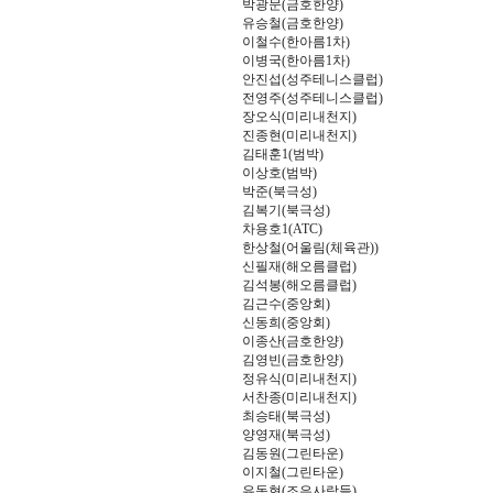
박광문
(
금호한양
)
유승철
(
금호한양
)
이철수
(
한아름
1
차
)
이병국
(
한아름
1
차
)
안진섭
(
성주테니스클럽
)
전영주
(
성주테니스클럽
)
장오식
(
미리내천지
)
진종현
(
미리내천지
)
김태훈
1(
범박
)
이상호
(
범박
)
박준
(
북극성
)
김복기
(
북극성
)
차용호
1(ATC)
한상철
(
어울림
(
체육관
))
신필재
(
해오름클럽
)
김석봉
(
해오름클럽
)
김근수
(
중앙회
)
신동희
(
중앙회
)
이종산
(
금호한양
)
김영빈
(
금호한양
)
정유식
(
미리내천지
)
서찬종
(
미리내천지
)
최승태
(
북극성
)
양영재
(
북극성
)
김동원
(
그린타운
)
이지철
(
그린타운
)
유동현
(
조은사람들
)