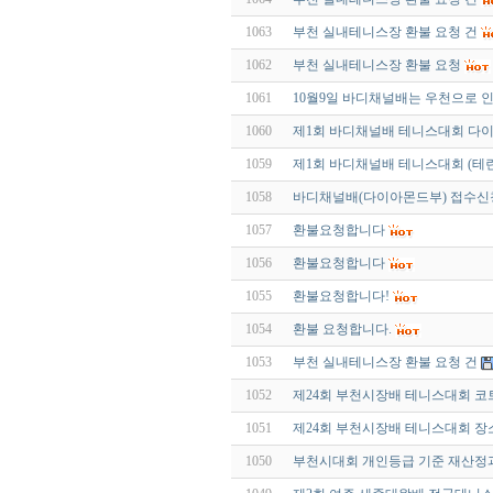
1063
부천 실내테니스장 환불 요청 건
1062
부천 실내테니스장 환불 요청
1061
10월9일 바디채널배는 우천으로 
1060
제1회 바디채널배 테니스대회 다
1059
제1회 바디채널배 테니스대회 (테린
1058
바디채널배(다이아몬드부) 접수
1057
환불요청합니다
1056
환불요청합니다
1055
환불요청합니다!
1054
환불 요청합니다.
1053
부천 실내테니스장 환불 요청 건
1052
제24회 부천시장배 테니스대회 코
1051
제24회 부천시장배 테니스대회 장
1050
부천시대회 개인등급 기준 재산정과