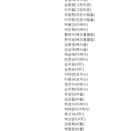
김동원
(
그린타운
)
이지철
(
그린타운
)
유동현
(
조은사람들
)
이자헌
(
조은사람들
)
박봉근
(
더케이
)
여민혁
(
더케이
)
황완수
(
해오름클럽
)
한석숭
(
해오름클럽
)
김용권
(
복사골
)
김상국
(
복사골
)
채승재
(
더케이
)
반준모
(
더케이
)
김우권
(ATC)
심현보
(ATC)
이태연
(
포커스
)
이종규
(
포커스
)
정민수
(
파워스
)
심직현
(
파워스
)
유정민
(
버들
)
김성철
(
버들
)
박경수
(
더케이
)
박태영
1(
더케이
)
류근석
(ATC)
박선영
1(ATC)
전동혁
(
비룡
)
백종운
(
비룡
)