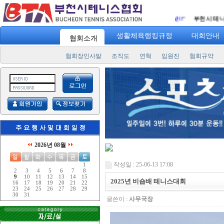
주일에 3번! 하루 30분 운동! "
승리를 향한 열정의 샷!!
" 부천시 테니스협회
http://
생활체육랭킹규정
대회안내
협회소개
협회장인사말
조직도
연혁
임원진
협회규약
2026년 08월
작성일 : 25-06-13 17:08
1
2
3
4
5
6
7
8
9
10
11
12
13
14
15
2025년 비숍배 테니스대회
16
17
18
19
20
21
22
23
24
25
26
27
28
29
30
31
글쓴이 :
사무국장