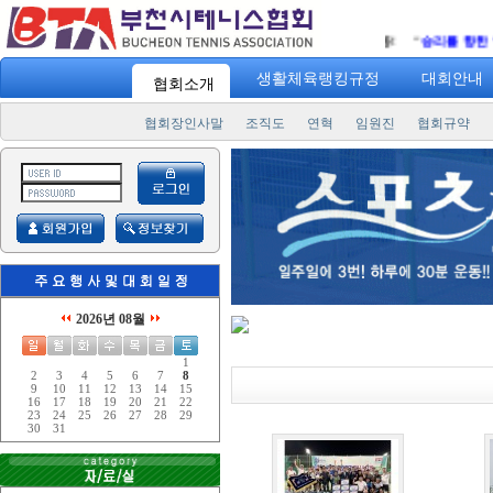
"
스포츠 7330
" 일주일에 3번! 하루 30분 운동! "
승리를 향한 열정
생활체육랭킹규정
대회안내
협회소개
협회장인사말
조직도
연혁
임원진
협회규약
2026년 08월
1
2
3
4
5
6
7
8
9
10
11
12
13
14
15
16
17
18
19
20
21
22
23
24
25
26
27
28
29
30
31