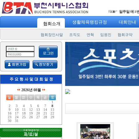
"
스포츠 7330
" 일주일에 3번! 
생활체육랭킹규정
대회안내
협회소개
협회장인사말
조직도
연혁
임원진
협회규약
2026년 08월
1
2
3
4
5
6
7
8
9
10
11
12
13
14
15
16
17
18
19
20
21
22
23
24
25
26
27
28
29
30
31