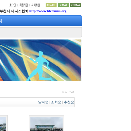
시 테니스협회
http://www.lifetennis.org
티
Total 741
날짜순
|
조회순
|
추천순