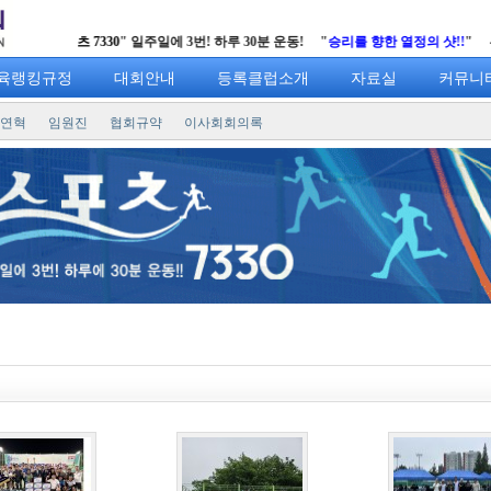
"
스포츠 7330
" 일주일에 3번! 하루 30분 운동! "
승리를 향한 열정의 샷!!
" 부천
육랭킹규정
대회안내
등록클럽소개
자료실
커뮤니
연혁
임원진
협회규약
이사회회의록