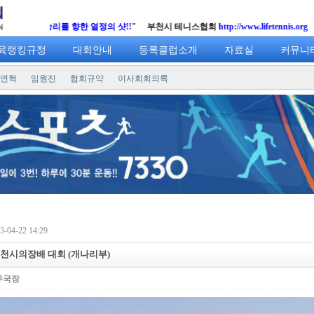
 샷!!
" 부천시 테니스협회
http://www.lifetennis.org
육랭킹규정
대회안내
등록클럽소개
자료실
커뮤니
연혁
임원진
협회규약
이사회회의록
-04-22 14:29
 부천시의장배 대회 (개나리부)
무국장