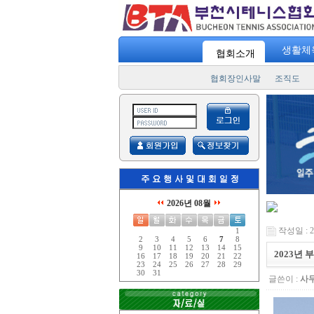
"
스포츠 7330
" 일주일에 3번! 하루 30분 운동! "
승리를 향한 열정의
생활체
협회소개
협회장인사말
조직도
2026년 08월
작성일 : 23
1
2
3
4
5
6
7
8
9
10
11
12
13
14
15
2023년
16
17
18
19
20
21
22
23
24
25
26
27
28
29
30
31
글쓴이 :
사