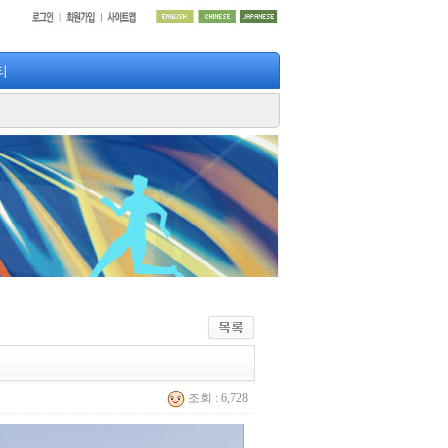
티
조회 : 6,728