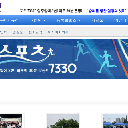
"
스포츠 7330
" 일주일에 3번! 하루 30분 운동! "
승리를 향한 열정의 샷!!
" 부
육랭킹규정
대회안내
등록클럽소개
자료실
커뮤니
연혁
임원진
협회규약
이사회회의록