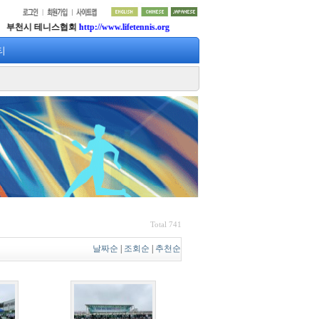
천시 테니스협회
http://www.lifetennis.org
티
Total 741
날짜순
|
조회순
|
추천순