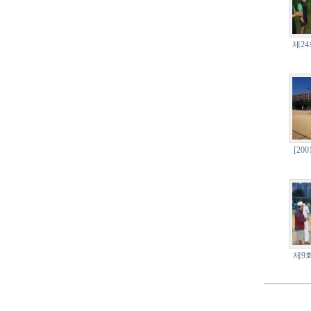
제2
[20
제9