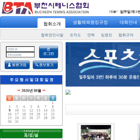
"
스포츠 7330
" 일주일에 3번! 
생활체육랭킹규정
대회안내
협회소개
협회장인사말
조직도
연혁
임원진
협회규약
2026년 08월
1
2
3
4
5
6
7
8
9
10
11
12
13
14
15
16
17
18
19
20
21
22
23
24
25
26
27
28
29
30
31