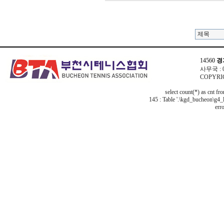
14560
경
사무국 : 03
COPYRIG
select count(*) as cnt f
145 : Table '.\kgd_bucheon\g4_l
erro