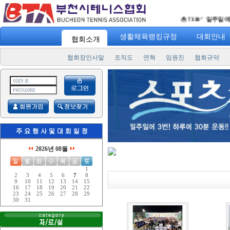
"
스포츠 7330
" 일주일에 3번
생활체육랭킹규정
대회안내
협회소개
협회장인사말
조직도
연혁
임원진
협회규약
2026년 08월
1
2
3
4
5
6
7
8
9
10
11
12
13
14
15
16
17
18
19
20
21
22
23
24
25
26
27
28
29
30
31