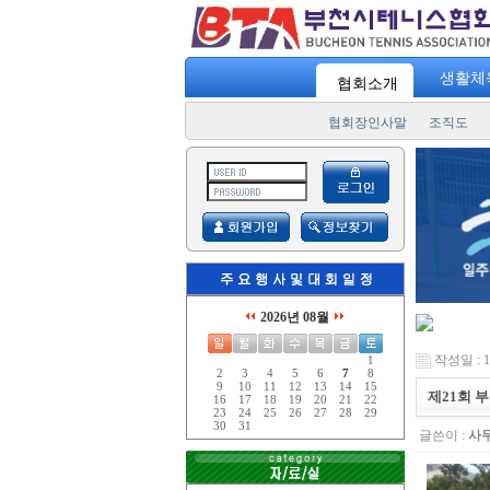
"
스포츠 7330
" 일주일에 3번! 하루 30분 운동! "
승리를 향한 열정의 샷!!
" 부천
생활체
협회소개
협회장인사말
조직도
2026년 08월
작성일 : 16
1
2
3
4
5
6
7
8
9
10
11
12
13
14
15
제21회 
16
17
18
19
20
21
22
23
24
25
26
27
28
29
30
31
글쓴이 :
사