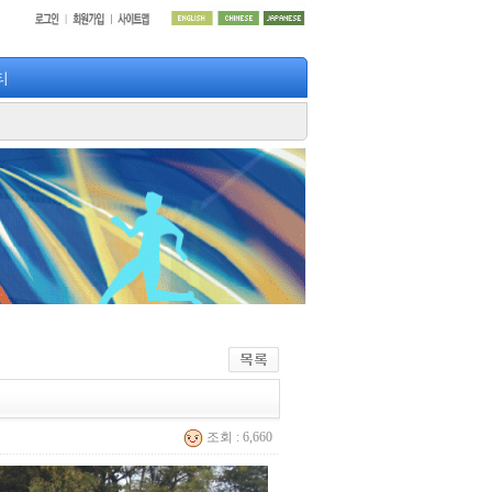
티
조회 : 6,660