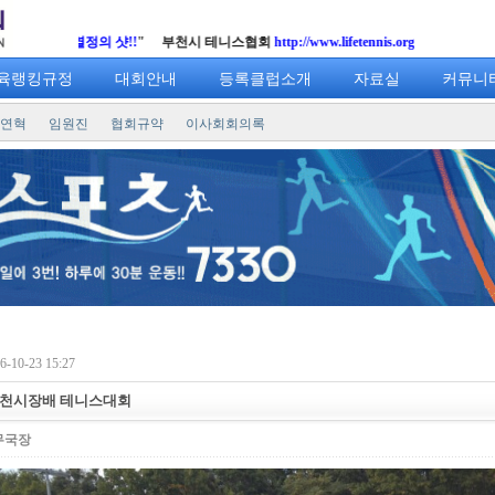
시 테니스협회
http://www.lifetennis.org
육랭킹규정
대회안내
등록클럽소개
자료실
커뮤니
연혁
임원진
협회규약
이사회회의록
-10-23 15:27
부천시장배 테니스대회
무국장