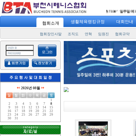
"
스포츠 7330
" 일주일에 3번!
생활체육랭킹규정
대회안내
협회소개
협회장인사말
조직도
연혁
임원진
협회규약
2026년 08월
1
2
3
4
5
6
7
8
9
10
11
12
13
14
15
16
17
18
19
20
21
22
23
24
25
26
27
28
29
30
31