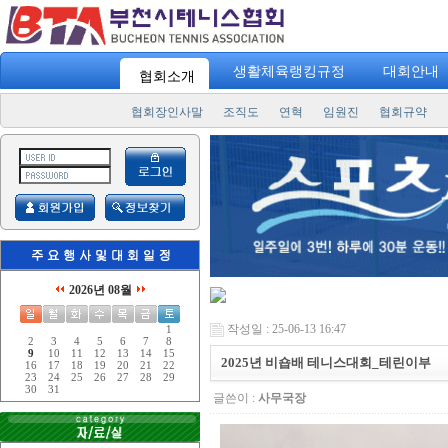
생활체육랭킹규정
대회안내
협회소개
협회장인사말
조직도
연혁
임원진
협회규약
2026년 08월
작성일 : 25-06-13 16:47
1
2
3
4
5
6
7
8
9
10
11
12
13
14
15
2025년 비숍배 테니스대회_테린이부
16
17
18
19
20
21
22
23
24
25
26
27
28
29
30
31
글쓴이 :
사무국장