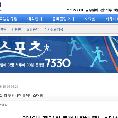
"
스포츠 7330
" 일주일에 3번! 하루 30분 운동! "
승리를 향한 열정의
육랭킹규정
대회안내
등록클럽소개
자료실
커뮤니
연혁
임원진
협회규약
이사회회의록
-10-16 16:23
 제24회 부천시장배 테니스대회
무국장