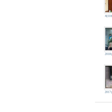
제10
201
201