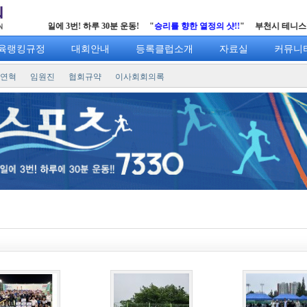
0
" 일주일에 3번! 하루 30분 운동! "
승리를 향한 열정의 샷!!
" 부천시 테니스협회
h
육랭킹규정
대회안내
등록클럽소개
자료실
커뮤니
연혁
임원진
협회규약
이사회회의록