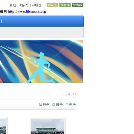
ttp://www.lifetennis.org
티
Total 741
날짜순
|
조회순
|
추천순