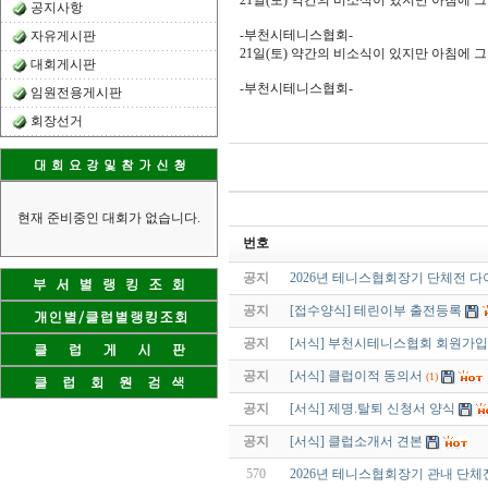
21
일
(
토
)
약간의 비소식이 있지만 아침에 
공지사항
-
부천시테니스협회
-
자유게시판
21
일
(
토
)
약간의 비소식이 있지만 아침에 
대회게시판
-
부천시테니스협회
-
임원전용게시판
회장선거
현재 준비중인 대회가 없습니다.
번호
공지
2026년 테니스협회장기 단체전 
공지
[접수양식] 테린이부 출전등록
공지
[서식] 부천시테니스협회 회원가
공지
[서식] 클럽이적 동의서
(1)
공지
[서식] 제명.탈퇴 신청서 양식
공지
[서식] 클럽소개서 견본
570
2026년 테니스협회장기 관내 단체