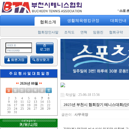
"
스포츠 733
생활체육랭킹규정
대회안내
협회소개
협회장인사말
조직도
연혁
임원진
협회규약
2026년 08월
작성일 : 25-06-18 15:56
1
2
3
4
5
6
7
8
9
10
11
12
13
14
15
2025년 부천시 협회장기 테니스대회(단
16
17
18
19
20
21
22
23
24
25
26
27
28
29
30
31
글쓴이 :
사무국장