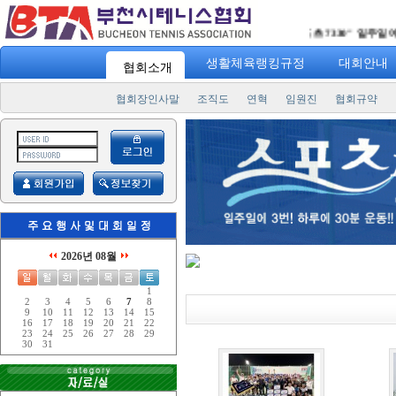
"
스포츠 7330
" 일주일에 3번
생활체육랭킹규정
대회안내
협회소개
협회장인사말
조직도
연혁
임원진
협회규약
2026년 08월
1
2
3
4
5
6
7
8
9
10
11
12
13
14
15
16
17
18
19
20
21
22
23
24
25
26
27
28
29
30
31