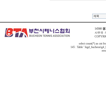
14560
경
사무국 : 03
COPYRIG
select count(*) as cnt f
145 : Table '.\kgd_bucheon\g4_l
erro