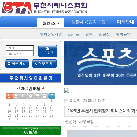
생활체육랭킹규정
대회안내
협회소개
협회장인사말
조직도
연혁
임원진
협회규약
2026년 08월
작성일 : 25-06-21 18:21
1
2
3
4
5
6
7
8
9
10
11
12
13
14
15
2025년 부천시 협회장기 테니스대회(개
16
17
18
19
20
21
22
23
24
25
26
27
28
29
30
31
글쓴이 :
사무국장