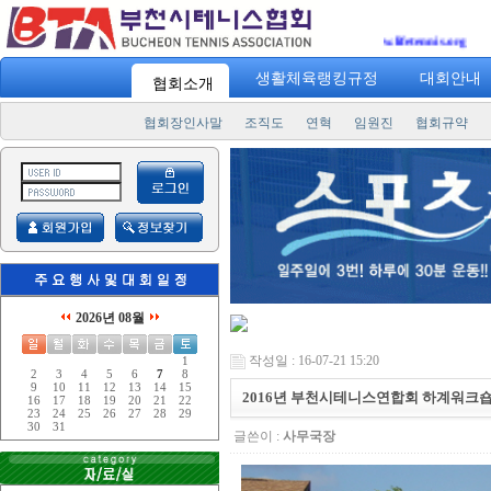
생활체육랭킹규정
대회안내
협회소개
협회장인사말
조직도
연혁
임원진
협회규약
2026년 08월
작성일 : 16-07-21 15:20
1
2
3
4
5
6
7
8
9
10
11
12
13
14
15
2016년 부천시테니스연합회 하계워크
16
17
18
19
20
21
22
23
24
25
26
27
28
29
30
31
글쓴이 :
사무국장