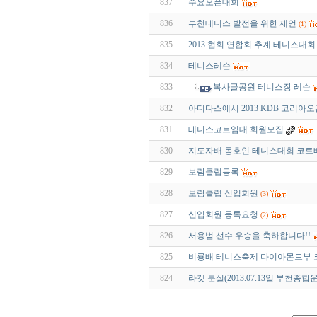
837
수요오픈대회
836
부천테니스 발전을 위한 제언
(1)
835
2013 협회.연합회 추계 테니스대
834
테니스레슨
833
복사골공원 테니스장 레슨
832
아디다스에서 2013 KDB 코리아
831
테니스코트임대 회원모집
830
지도자배 동호인 테니스대회 코트
829
보람클럽등록
828
보람클럽 신입회원
(3)
827
신입회원 등록요청
(2)
826
서용범 선수 우승을 축하합니다!!
825
비룡배 테니스축제 다이아몬드부
824
라켓 분실(2013.07.13일 부천종