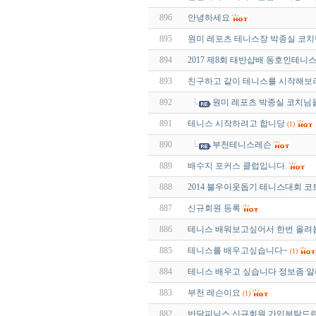
896
안녕하세요
895
원미 레포츠 테니스장 박종실 코
894
2017 제8회 태반샵배 동호인테니
893
친구하고 같이 테니스를 시작해보
892
원미 레포츠 박종실 코치님
891
테니스 시작하려고 합니당
(1)
890
부천테니스레슨
889
배수지 포커스 클럽입니다.
888
2014 불우이웃돕기 테니스대회 
887
신규회원 등록
886
테니스 배워보고싶어서 한번 올려
885
테니스를 배우고싶습니다~
(1)
884
테니스 배우고 싶습니다 정보좀 
883
부천 레슨이요
(1)
882
반달피닉스 신규회원 가입부탁드립