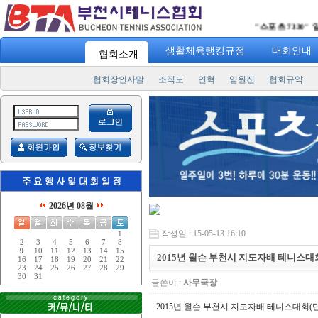
"
스포츠 7330
" 일주일에 3
생활체육랭킹규정
대회안내
협회소개
협회장인사말
조직도
연혁
임원진
협회규약
2026년 08월
작성일 : 15-05-13 16:10
1
2
3
4
5
6
7
8
9
10
11
12
13
14
15
2015년 윌슨 부천시 지도자배 테니스대
16
17
18
19
20
21
22
23
24
25
26
27
28
29
30
31
글쓴이 :
사무국장
2015년 윌슨 부천시 지도자배 테니스대회(