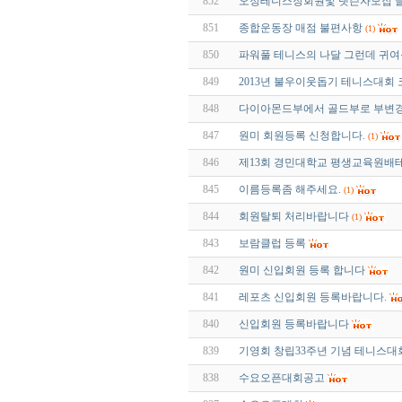
852
오정테니스장회원및 렛슨자모집 
851
종합운동장 매점 불편사항
(1)
850
파워풀 테니스의 나달 그런데 귀여
849
2013년 불우이웃돕기 테니스대회
848
다이아몬드부에서 골드부로 부변경
847
원미 회원등록 신청합니다.
(1)
846
제13회 경민대학교 평생교육원배
845
이름등록좀 해주세요.
(1)
844
회원탈퇴 처리바랍니다
(1)
843
보람클럽 등록
842
원미 신입회원 등록 합니다
841
레포츠 신입회원 등록바랍니다.
840
신입회원 등록바랍니다
839
기영회 창립33주년 기념 테니스대
838
수요오픈대회공고