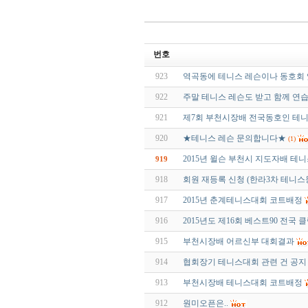
번호
923
역곡동에 테니스 레슨이나 동호회 
922
주말 테니스 레슨도 받고 함께 연습
921
제7회 부천시장배 전국동호인 테
920
★테니스 레슨 문의합니다★
(1)
2015년 윌슨 부천시 지도자배 테
919
918
회원 재등록 신청 (한라3차 테니스
917
2015년 춘계테니스대회 코트배정
916
2015년도 제16회 베스트90 전국
915
부천시장배 어르신부 대회결과
914
협회장기 테니스대회 관련 건 공지
913
부천시장배 테니스대회 코트배정
912
원미오픈은..