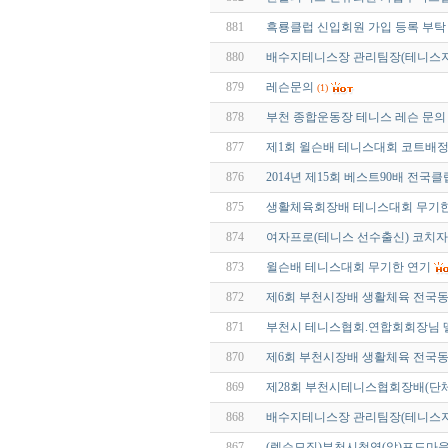
881
흑룡클럽 신입회원 가입 등록 부탁
880
배수지테니스장 관리팀장(테니스지
879
레슨문의
(1)
878
부천 종합운동장 테니스 레슨 문의
877
제1회 윌슨배 테니스대회 코트배
876
2014년 제15회 베스트90배 전국
875
생활체육회장배 테니스대회 무기한 
874
여자프로(테니스 선수출신) 코치
873
윌슨배 테니스대회 무기한 연기
872
제6회 부천시장배 생활체육 전국
871
부천시 테니스협회.연합회회장님 
870
제6회 부천시장배 생활체육 전국
869
제28회 부천시테니스협회장배(단
868
배수지테니스장 관리팀장(테니스지
867
(렛슨모집)부천시청역(앞)포도