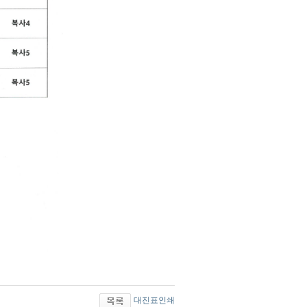
대진표인쇄