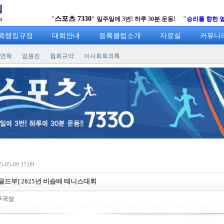
스포츠 7330
"
" 일주일에 3번! 하루 30분 운동! "
승리를 향한 열정의 샷
육랭킹규정
대회안내
등록클럽소개
자료실
커뮤니
연혁
임원진
협회규약
이사회회의록
-05-09 17:09
 골드부] 2025년 비숍배 테니스대회
무국장