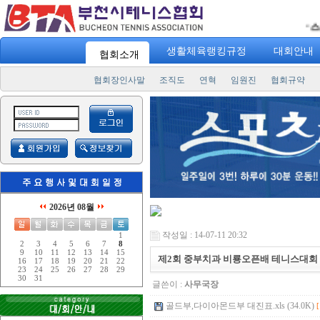
스포츠
"
생활체육랭킹규정
대회안내
협회소개
협회장인사말
조직도
연혁
임원진
협회규약
2026년 08월
작성일 : 14-07-11 20:32
1
2
3
4
5
6
7
8
9
10
11
12
13
14
15
제2회 중부치과 비룡오픈배 테니스대회 
16
17
18
19
20
21
22
23
24
25
26
27
28
29
30
31
글쓴이 :
사무국장
골드부,다이아몬드부 대진표.xls (34.0K)
[