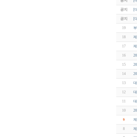
공지
[
공지
[
공지
[
19
부
18
제
17
제
16
2
15
2
14
2
13
대
12
대
11
대
10
2
제
9
8
제