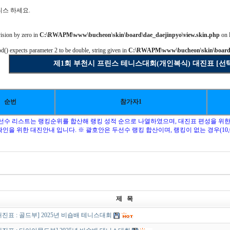
스 하세요.
vision by zero in
C:\RWAPM\www\bucheon\skin\board\dae_daejinpyo\view.skin.php
on 
od() expects parameter 2 to be double, string given in
C:\RWAPM\www\bucheon\skin\board\d
제1회 부천시 프린스 테니스대회(개인복식) 대진표 [선택안함
순번
참가자1
가선수 리스트는 랭킹순위를 합산해 랭킹 성적 순으로 나열하였으며, 대진표 편성을 위
인을 위한 대진안내 입니다. ※ 괄호안은 두선수 랭킹 합산이며, 랭킹이 없는 경우(10,0
제 목
대진표 : 골드부] 2025년 비숍배 테니스대회