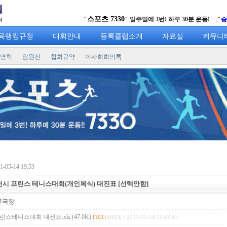
스포츠 7330
"
" 일주일에 3번! 하루 30분 운동! "
승리를 
육랭킹규정
대회안내
등록클럽소개
자료실
커뮤니
연혁
임원진
협회규약
이사회회의록
-05-14 19:53
천시 프린스 테니스대회(개인복식) 대진표 [선택안함]
무국장
린스테니스대회 대진표.xls (47.0K)
[101]
DATE : 2011-05-14 19:53:47