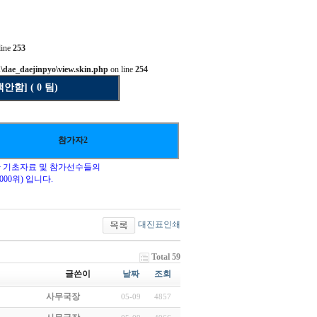
line
253
ae_daejinpyo\view.skin.php
on line
254
] ( 0 팀)
참가자2
한 기초자료 및 참가선수들의
00위) 입니다.
대진표인쇄
Total 59
글쓴이
날짜
조회
사무국장
05-09
4857