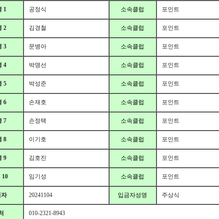
 1
공정식
소속클럽
포인트
 2
김경철
소속클럽
포인트
 3
문병아
소속클럽
포인트
 4
박명선
소속클럽
포인트
 5
박성준
소속클럽
포인트
 6
손재호
소속클럽
포인트
 7
손정택
소속클럽
포인트
 8
이기호
소속클럽
포인트
 9
김호진
소속클럽
포인트
10
임기성
소속클럽
포인트
일자
20241104
입금자성명
주상식
처
010-2321-8943