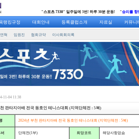
"
스포츠 7330
" 일주일에 3번! 하루 30분 운동! "
승리를 향한 열
육랭킹규정
대회안내
등록클럽소개
자료실
커뮤니
연혁
임원진
협회규약
이사회회의록
-11-04 11:38
부천 판타지아배 전국 동호인 테니스대회 (지역단체전 : 5복)
명
2024년 부천 판타지아배 전국 동호인 테니스대회 (지역단체전 : 5복)
부서
단체전(1부)
희망코트
해당사항없슴